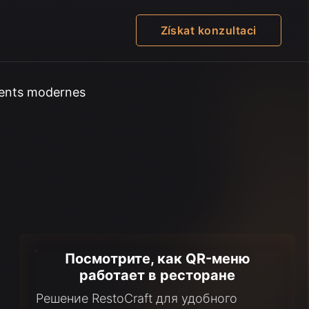
Získat konzultaci
ments modernes
Посмотрите, как QR-меню
работает в ресторане
Решение RestoCraft для удобного