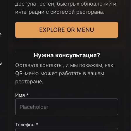
доступа гостей, быстрых обновлений и
интеграции с системой ресторана.
EXPLORE QR MENU
e
Нужна консультация?
s
Оставьте контакты, и мы покажем, как
QR-меню может работать в вашем
ресторане.
Имя *
Телефон *