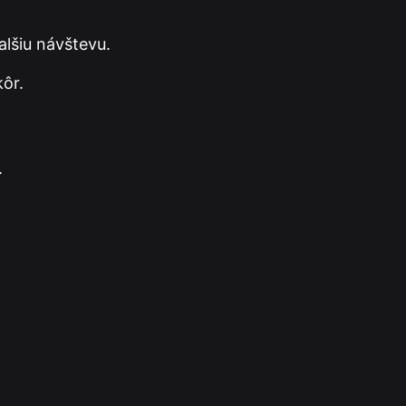
alšiu návštevu.
kôr.
.