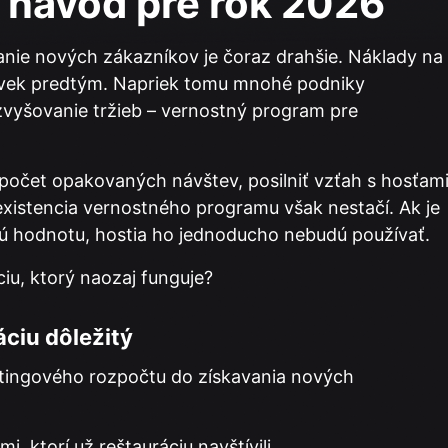
ý návod pre rok 2026
vanie nových zákazníkov je čoraz drahšie. Náklady na
oľvek predtým. Napriek tomu mnohé podniky
 zvyšovanie tržieb – vernostný program pre
očet opakovaných návštev, posilniť vzťah s hosťam
existencia vernostného programu však nestačí. Ak je
čnú hodnotu, hostia ho jednoducho nebudú používať.
iu, ktorý naozaj funguje?
áciu dôležitý
etingového rozpočtu do získavania nových
, ktorí už reštauráciu navštívili.