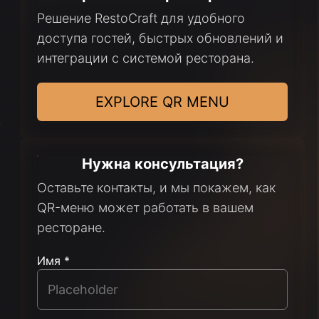
Решение RestoCraft для удобного
доступа гостей, быстрых обновлений и
интеграции с системой ресторана.
EXPLORE QR MENU
i
Нужна консультация?
Оставьте контакты, и мы покажем, как
QR-меню может работать в вашем
ресторане.
Имя *