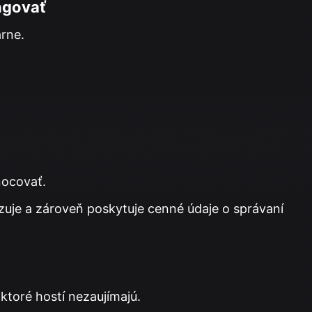
ngovať
árne.
nocovať.
zuje a zároveň poskytuje cenné údaje o správaní
ktoré hostí nezaujímajú.