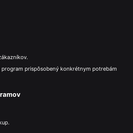
zákazníkov.
 byť program prispôsobený konkrétnym potrebám
gramov
kup.