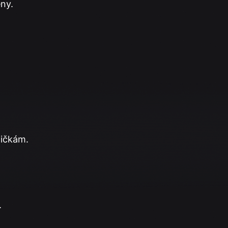
ny.
tičkám.
.