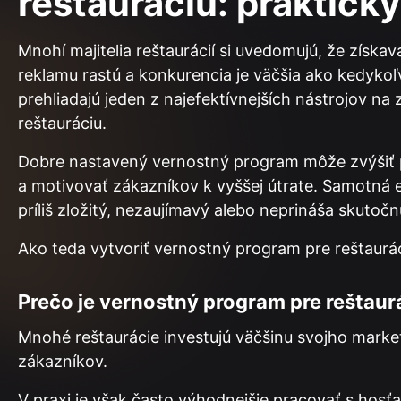
reštauráciu: praktick
Mnohí majitelia reštaurácií si uvedomujú, že získa
reklamu rastú a konkurencia je väčšia ako kedyk
prehliadajú jeden z najefektívnejších nástrojov na
reštauráciu.
Dobre nastavený vernostný program môže zvýšiť p
a motivovať zákazníkov k vyššej útrate. Samotná 
príliš zložitý, nezaujímavý alebo neprináša skuto
Ako teda vytvoriť vernostný program pre reštaurác
Prečo je vernostný program pre reštaur
Mnohé reštaurácie investujú väčšinu svojho mark
zákazníkov.
V praxi je však často výhodnejšie pracovať s hosťami