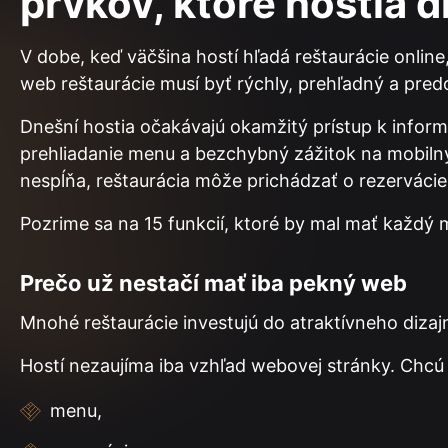
prvkov, ktoré hostia 
V dobe, keď väčšina hostí hľadá reštaurácie onlin
web reštaurácie musí byť rýchly, prehľadný a pre
Dnešní hostia očakávajú okamžitý prístup k infor
prehliadanie menu a bezchybný zážitok na mobilný
nespĺňa, reštaurácia môže prichádzať o rezerváci
Pozrime sa na 15 funkcií, ktoré by mal mať každý
Prečo už nestačí mať iba pekný web
Mnohé reštaurácie investujú do atraktívneho dizaj
Hostí nezaujíma iba vzhľad webovej stránky. Chcú 
menu,