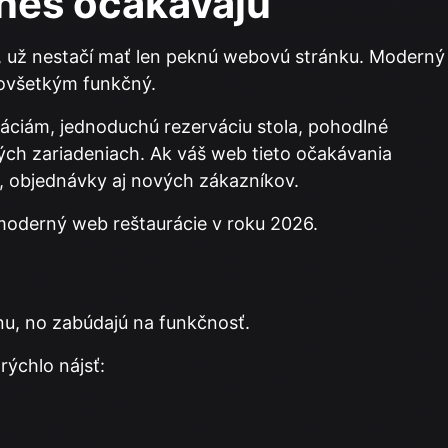
dnes očakávajú
e, už nestačí mať len peknú webovú stránku. Moderný
dovšetkým funkčný.
máciám, jednoduchú rezerváciu stola, pohodlné
ch zariadeniach. Ak váš web tieto očakávania
e, objednávky aj nových zákazníkov.
 moderný web reštaurácie v roku 2026.
nu, no zabúdajú na funkčnosť.
rýchlo nájsť: