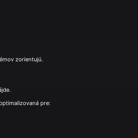
lémov zorientujú.
ájde.
optimalizovaná pre: