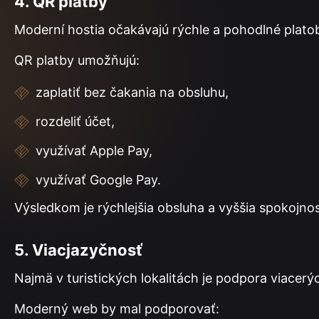
4. QR platby
Moderní hostia očakávajú rýchle a pohodlné plato
QR platby umožňujú:
zaplatiť bez čakania na obsluhu,
rozdeliť účet,
využívať Apple Pay,
využívať Google Pay.
Výsledkom je rýchlejšia obsluha a vyššia spokojnos
5. Viacjazyčnosť
Najmä v turistických lokalitách je podpora viacer
Moderný web by mal podporovať: