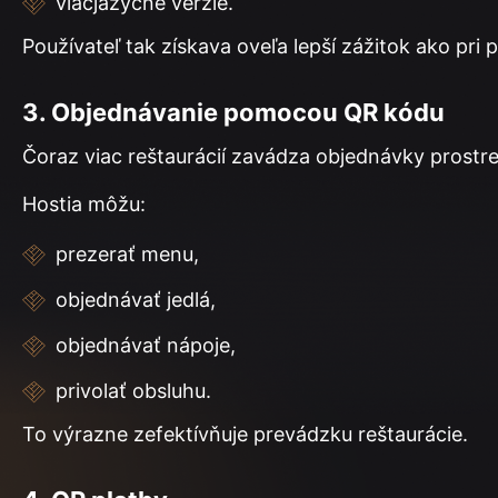
viacjazyčné verzie.
Používateľ tak získava oveľa lepší zážitok ako pr
3. Objednávanie pomocou QR kódu
Čoraz viac reštaurácií zavádza objednávky prost
Hostia môžu:
prezerať menu,
objednávať jedlá,
objednávať nápoje,
privolať obsluhu.
To výrazne zefektívňuje prevádzku reštaurácie.