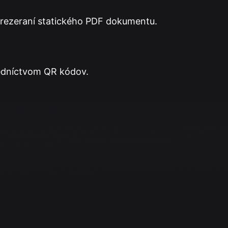
i prezeraní statického PDF dokumentu.
redníctvom QR kódov.