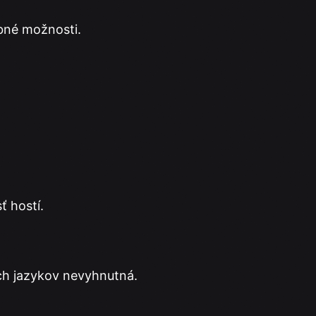
bné možnosti.
ť hostí.
ých jazykov nevyhnutná.