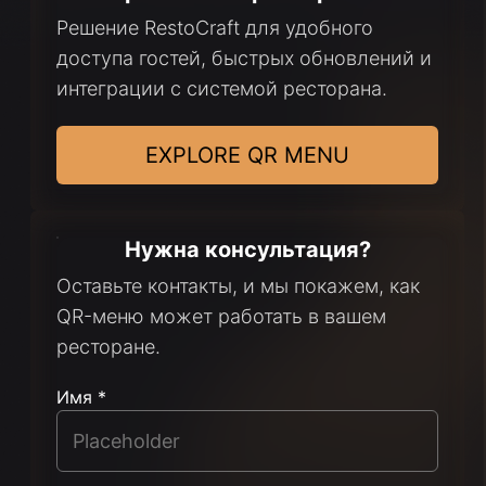
Решение RestoCraft для удобного
доступа гостей, быстрых обновлений и
интеграции с системой ресторана.
EXPLORE QR MENU
Нужна консультация?
Оставьте контакты, и мы покажем, как
QR-меню может работать в вашем
ресторане.
Имя *