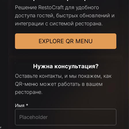
Решение RestoCraft для удобного
доступа гостей, быстрых обновлений и
интеграции с системой ресторана.
EXPLORE QR MENU
Нужна консультация?
Оставьте контакты, и мы покажем, как
QR-меню может работать в вашем
ресторане.
Имя *
,