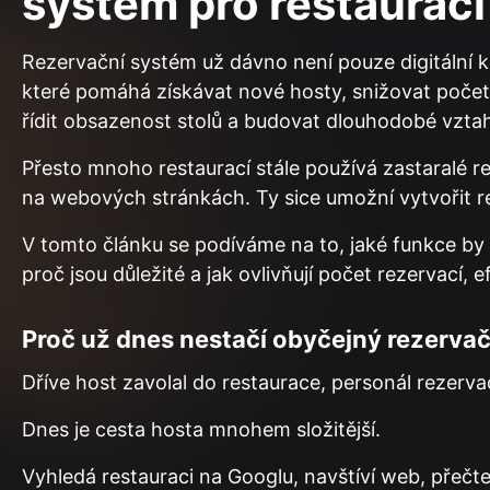
systém pro restauraci
Rezervační systém už dávno není pouze digitální kn
které pomáhá získávat nové hosty, snižovat počet
řídit obsazenost stolů a budovat dlouhodobé vzta
Přesto mnoho restaurací stále používá zastaralé 
na webových stránkách. Ty sice umožní vytvořit re
V tomto článku se podíváme na to, jaké funkce by 
proč jsou důležité a jak ovlivňují počet rezervací, 
Proč už dnes nestačí obyčejný rezervač
Dříve host zavolal do restaurace, personál rezervac
Dnes je cesta hosta mnohem složitější.
Vyhledá restauraci na Googlu, navštíví web, přečte