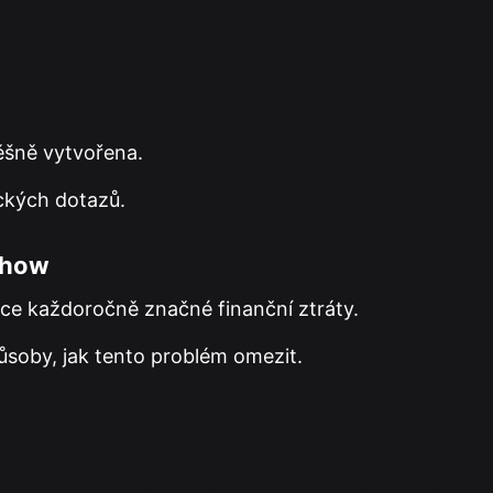
pěšně vytvořena.
ckých dotazů.
show
ce každoročně značné finanční ztráty.
ůsoby, jak tento problém omezit.