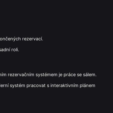
končených rezervací.
dní roli.
ním rezervačním systémem je práce se sálem.
rní systém pracovat s interaktivním plánem