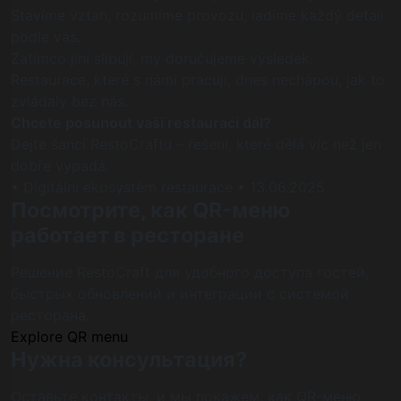
Stavíme vztah, rozumíme provozu, ladíme každý detail
podle vás.
Zatímco jiní slibují, my doručujeme výsledek.
Restaurace, které s námi pracují, dnes nechápou, jak to
zvládaly bez nás.
Chcete posunout vaši restauraci dál?
Dejte šanci RestoСraftu – řešení, které dělá víc než jen
dobře vypadá.
• Digitální ekosystém restaurace
• 13.06.2025
Посмотрите, как QR-меню
работает в ресторане
Решение RestoCraft для удобного доступа гостей,
быстрых обновлений и интеграции с системой
ресторана.
Explore QR menu
Нужна консультация?
Оставьте контакты, и мы покажем, как QR-меню