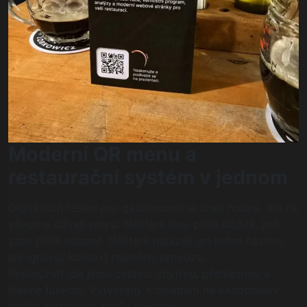
Moderní QR menu a
restaurační systém v jednom
Digitálních řešení pro gastronomii je dnes hodně. Ale ne
všechna dávají smysl. Některé jsou příliš složité, jiné
zase příliš obecné. Některé nabízejí jen jeden nástroj,
ale ignorují kontext reálného provozu.
RestoCraft jde jinou cestou: chytrou, přehlednou a
hlavně funkční. Vytvořený s ohledem na každodenní
realitu restaurací, barů i kaváren.