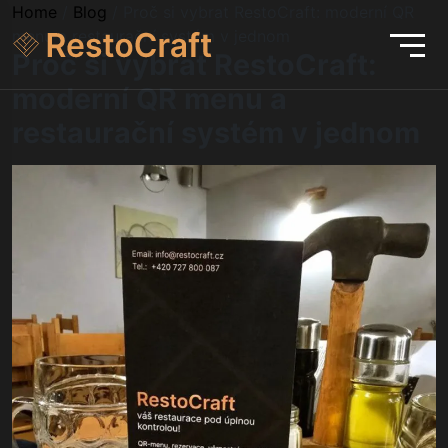
Home
/
Blog
/
Proč si vybrat RestoCraft: moderní QR
menu a restaurační systém v jednom
Proč si vybrat RestoCraft:
moderní QR menu a
restaurační systém v jednom