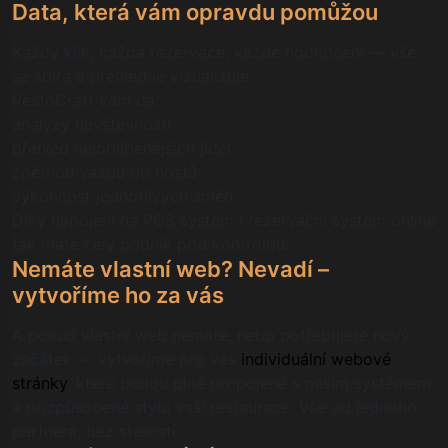
Data, která vám opravdu pomůžou
Každý klik, každá rezervace, každé hodnocení — vše
se sbírá a přehledně vizualizuje.
RestoСraft vám dá:
analýzy návštěvnosti
přehled nejoblíbenějších jídel
zpětnou vazbu od hostů
výkonnost jednotlivých směn
Díky napojení na POS systém i rezervační systém online
tak máte celý podnik pod kontrolou.
Nemáte vlastní web? Nevadí –
vytvoříme ho za vás
A pokud vlastní web nemáte, nebo potřebujete nový
začátek — vytvoříme pro vás
individuální webové
stránky
, které budou plně propojené s naším systémem
a přizpůsobené stylu vaší restaurace. Vše od jednoho
partnera, bez starostí.