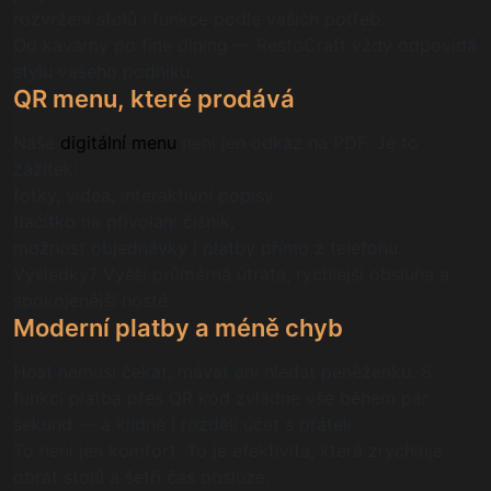
rozvržení stolů i funkce podle vašich potřeb.
Od kavárny po fine dining — RestoCraft vždy odpovídá
stylu vašeho podniku.
QR menu, které prodává
Naše
digitální menu
není jen odkaz na PDF. Je to
zážitek:
fotky, videa, interaktivní popisy
tlačítko na přivolání číšník,
možnost objednávky i platby přímo z telefonu
Výsledky? Vyšší průměrná útrata, rychlejší obsluha a
spokojenější hosté.
Moderní platby a méně chyb
Host nemusí čekat, mávat ani hledat peněženku. S
funkcí platba přes QR kód zvládne vše během pár
sekund — a klidně i rozdělí účet s přáteli.
To není jen komfort. To je efektivita, která zrychluje
obrat stolů a šetří čas obsluze.