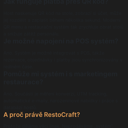
Jak funguje platba přes QR kód?
Host naskenuje QR kód na stole, zobrazí si účet, může
jej rozdělit a zaplatit během několika sekund. Moderní
QR menu a restaurační systém tak zrychluje obrat stolů
a snižuje zátěž personálu.
Je možné napojení na POS systém?
Ano. Systém je možné integrovat s POS, takže
rezervace, objednávky i platby jsou synchronizovány v
reálném čase.
Pomůže mi systém i s marketingem
restaurace?
Ano. Součástí je měření konverzí, UTM tracking,
automatické e-maily, narozeninové nabídky i práce s
databází hostů.
A proč právě RestoCraft?
Protože děláme věci jinak. Neprodáváme „systém“.