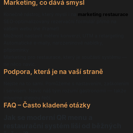
Marketing, co dává smysl
Konečně nástroj, který myslí i na
marketing restaurace
:
SEO-optimalizovaný rezervační formulář přímo na
vašem webu (ne iframe!)
Možnost nastavit měření konverzí, UTM a retargeting
Automatické e-maily, narozeninové nabídky,
připomínky
Marketing pro restaurace, který je součástí systému —
ne něco navíc.
Podpora, která je na vaší straně
Nejste na to sami. Pomůžeme s nastavením, zaškolením
i servisem. Navíc náš tým rozumí gastronomii — takže
mluvíme stejnou řečí.
FAQ – Často kladené otázky
Jak se moderní QR menu a
restaurační systém liší od běžných