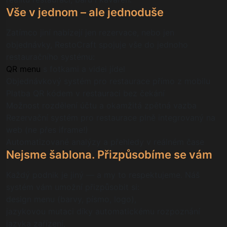
Vše v jednom – ale jednoduše
Zatímco jiní nabízejí jen rezervace, nebo jen
objednávky, RestoCraft spojuje vše do jednoho
restauračního systému:
QR menu
s fotkami a videi jídel
Objednávkový systém pro restaurace přímo z mobilu
Platba QR kódem v restauraci bez čekání
Možnost rozdělení účtu a okamžitá zpětná vazba
Rezervační systém pro restaurace plně integrovaný na
web (ne přes iframe!)
Automatizované analýzy a přehledy v reálném čase
Nejsme šablona. Přizpůsobíme se vám
Každý podnik je jiný — a my to respektujeme. Náš
systém vám umožní přizpůsobit si:
design menu (barvy, písmo, logo),
jazykovou mutaci díky automatickému rozpoznání
jazyka zařízení,