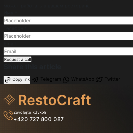
может работать в вашем ресторане.
Имя *
Телефон *
Email
Request a call
Share this article
Telegram
WhatsApp
Twitter
Copy link
Zavolejte kdykoli
+420 727 800 087