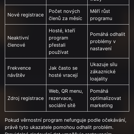
Počet nových
Měří růst
Nové registrace
členů za měsíc
programu
Hosté, kteří
Pomáhá odhalit
Neaktivní
program
problémy v
členové
přestali
nastavení
používat
Ukazuje sílu
Frekvence
Jak často se
zákaznické
návštěv
hosté vracejí
loajality
Web, QR menu,
Pomáhá
Zdroj registrace
rezervace,
optimalizovat
sociální sítě
marketing
Pokud věrnostní program nefunguje podle očekávání,
právě tyto ukazatele pomohou odhalit problém.