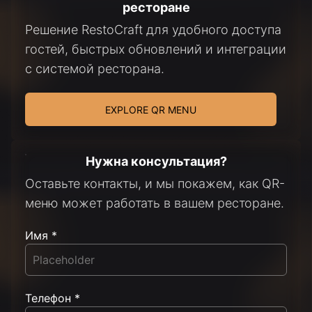
ресторане
Решение RestoCraft для удобного доступа
гостей, быстрых обновлений и интеграции
с системой ресторана.
EXPLORE QR MENU
Нужна консультация?
Оставьте контакты, и мы покажем, как QR-
меню может работать в вашем ресторане.
Имя *
Телефон *