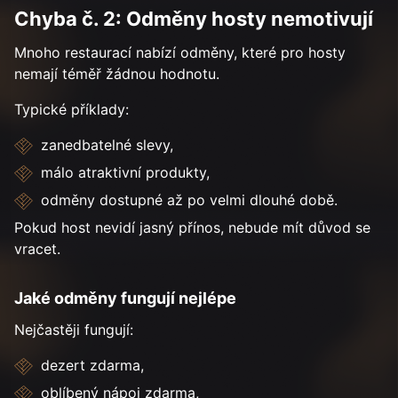
Chyba č. 2: Odměny hosty nemotivují
Mnoho restaurací nabízí odměny, které pro hosty
nemají téměř žádnou hodnotu.
Typické příklady:
zanedbatelné slevy,
málo atraktivní produkty,
odměny dostupné až po velmi dlouhé době.
Pokud host nevidí jasný přínos, nebude mít důvod se
vracet.
Jaké odměny fungují nejlépe
Nejčastěji fungují:
dezert zdarma,
oblíbený nápoj zdarma,