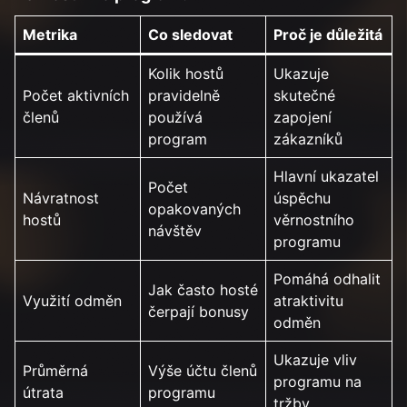
Metrika
Co sledovat
Proč je důležitá
Kolik hostů
Ukazuje
Počet aktivních
pravidelně
skutečné
členů
používá
zapojení
program
zákazníků
Hlavní ukazatel
Počet
Návratnost
úspěchu
opakovaných
hostů
věrnostního
návštěv
programu
Pomáhá odhalit
Jak často hosté
Využití odměn
atraktivitu
čerpají bonusy
odměn
Ukazuje vliv
Průměrná
Výše účtu členů
programu na
útrata
programu
tržby