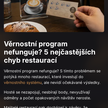
Věrnostní program
nefunguje? 5 nejčastějších
chyb restaurací
Věrnostní program nefunguje? S tímto problémem se
potýká mnoho restaurací, které investují do
věrnostního systému
, ale nevidí očekávané výsledky.
Hosté se nezapojují, nesbírají body, nevyužívají
odměny a počet opakovaných návštěv neroste.
Majitelé restaurací pak docházejí k závěru, že