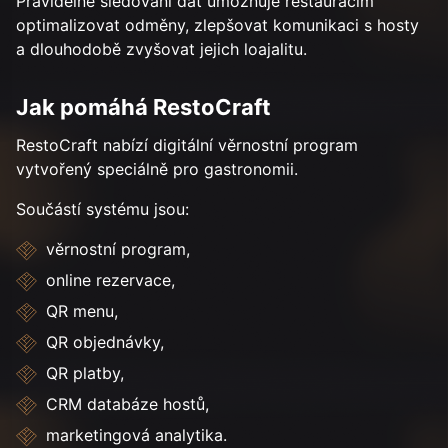
Pravidelné sledování dat umožňuje restauracím
optimalizovat odměny, zlepšovat komunikaci s hosty
a dlouhodobě zvyšovat jejich loajalitu.
Jak pomáhá RestoCraft
RestoCraft nabízí digitální věrnostní program
vytvořený speciálně pro gastronomii.
Součástí systému jsou:
věrnostní program,
online rezervace,
QR menu,
QR objednávky,
QR platby,
CRM databáze hostů,
marketingová analytika.