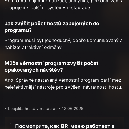
Ano. Umožňují automatizaci, analytiku, personalizaci a
propojení s dalšími systémy restaurace.
Jak zvýšit počet hostů zapojených do
programu?
Program musí být jednoduchý, dobře komunikovaný a
nabízet atraktivní odměny.
Může věrnostní program zvýšit počet
opakovaných návštěv?
Ano. Správně nastavený věrnostní program patří mezi
nejefektivnější nástroje pro zvýšení návratnosti hostů.
• Loajalita hostů v restauraci
• 12.06.2026
Посмотрите, как QR-меню работает в