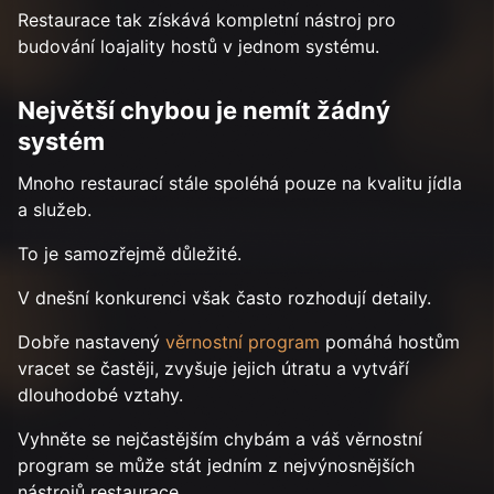
Restaurace tak získává kompletní nástroj pro
budování loajality hostů v jednom systému.
Největší chybou je nemít žádný
systém
Mnoho restaurací stále spoléhá pouze na kvalitu jídla
a služeb.
To je samozřejmě důležité.
V dnešní konkurenci však často rozhodují detaily.
Dobře nastavený
věrnostní program
pomáhá hostům
vracet se častěji, zvyšuje jejich útratu a vytváří
dlouhodobé vztahy.
Vyhněte se nejčastějším chybám a váš věrnostní
program se může stát jedním z nejvýnosnějších
nástrojů restaurace.