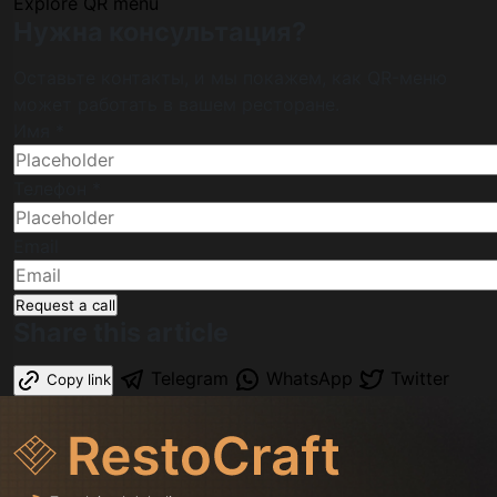
Explore QR menu
Нужна консультация?
Оставьте контакты, и мы покажем, как QR-меню
может работать в вашем ресторане.
Имя *
Телефон *
Email
Request a call
Share this article
Telegram
WhatsApp
Twitter
Copy link