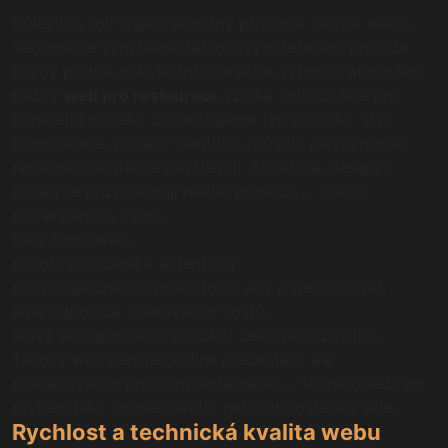
Důležitou roli hraje i samotný přístup k tvorbě webu.
Vědomě se vyhýbáme šablonovým řešením, protože
každý podnik má vlastní charakter, rytmus i atmosféru.
Každý
web pro restaurace
vzniká individuálně pro
konkrétní projekt. Zohledňujeme typ podniku, styl
komunikace, vizuální identitu i způsob, jakým hosté
restauraci skutečně navštěvují. Struktura, design i
obsah se přizpůsobují realitě provozu — nikoli
univerzálnímu vzoru.
Díky tomu web:
působí přirozeně a autenticky,
podporuje značku místo toho, aby ji sjednocoval,
lépe odpovídá očekáváním hostů,
stává se organickou součástí celkového zážitku.
Takový web není jen online prezentací, ale
pokračováním prostoru restaurace — stejně důležitým
prvkem jako interiér, světlo nebo atmosféra v sále.
Rychlost a technická kvalita webu