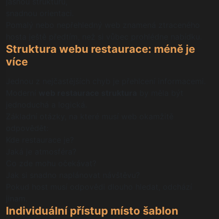
jasnou strukturu,
snadnou orientaci.
Pomalý nebo nepřehledný web znamená ztraceného
hosta ještě předtím, než si vůbec prohlédne nabídku.
Struktura webu restaurace: méně je
více
Jednou z nejčastějších chyb je přehlcení informacemi.
Moderní
web restaurace struktura
by měla být
jednoduchá a logická.
Základní otázky, na které musí web okamžitě
odpovědět:
Kde restaurace je?
Jaká je atmosféra?
Co zde mohu očekávat?
Jak si snadno naplánovat návštěvu?
Pokud host musí odpovědi dlouho hledat, odchází
jinam.
Individuální přístup místo šablon