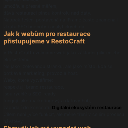
umožňuje přesné měření,
dává restauraci plnou kontrolu nad daty.
Naopak řešení postavená na iFrame často znamenají
ztrátu SEO hodnoty i analytických dat.
Jak k webům pro restaurace
přistupujeme v RestoCraft
V RestoCraftu vnímáme web jako základní pilíř celého
ekosystému.
Ne jako izolovanou stránku, ale jako místo, kde se
potkává marketing, provoz a host.
Weby, které vytváříme:
respektují brand restaurace,
jsou rychlé a SEO-ready,
fungují jako marketingový a datový hub,
zapadají do konceptu
Digitální ekosystém restaurace
.
Cílem není „více funkcí“, ale méně tření v celém procesu
návštěvy.