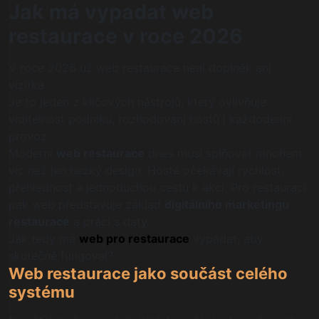
Jak má vypadat web
restaurace v roce 2026
V roce 2026 už web restaurace není doplněk ani
vizitka.
Je to jeden z klíčových nástrojů, který ovlivňuje
viditelnost podniku, rozhodování hostů i každodenní
provoz.
Moderní
web restaurace
dnes musí splňovat mnohem
víc než jen hezký design. Hosté očekávají rychlost,
přehlednost a jednoduchou cestu k akci. Pro restauraci
pak web představuje základ
digitálního marketingu
restaurace
a práci s daty.
Jak tedy má
web pro restaurace
vypadat, aby
skutečně fungoval?
Web restaurace jako součást celého
systému