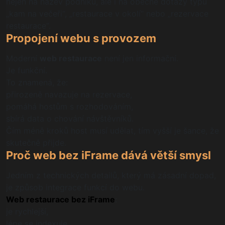
nejen na název podniku, ale i na obecné dotazy typu
„kam na večeři“, „restaurace v okolí“ nebo „rezervace
restaurace“.
Propojení webu s provozem
Moderní
web restaurace
není jen informační.
Je funkční.
To znamená, že:
přirozeně navazuje na rezervace,
pomáhá hostům s rozhodováním,
sbírá data o chování návštěvníků.
Čím méně kroků host musí udělat, tím vyšší je šance, že
skutečně přijde.
Proč web bez iFrame dává větší smysl
Jedním z technických detailů, který má zásadní dopad,
je způsob integrace funkcí do webu.
Web restaurace bez iFrame
:
je rychlejší,
lépe se indexuje,