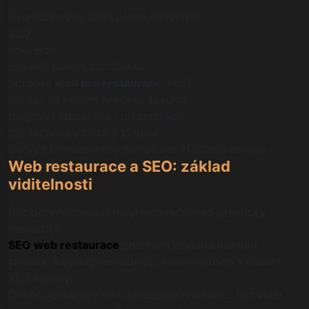
Rychlost webu dnes přímo ovlivňuje:
SEO,
konverze,
celkový dojem z podniku.
Moderní
web pro restaurace
musí:
načítat se během několika sekund,
fungovat spolehlivě i při špičkách,
být technicky čistý a stabilní.
Google pomalé weby penalizuje. Hosté je zavírají.
Web restaurace a SEO: základ
viditelnosti
Bez optimalizace pro vyhledávače web prakticky
neexistuje.
SEO web restaurace
znamená jasnou strukturu
stránek, smysluplné nadpisy, kvalitní obsah a lokální
SEO signály.
Dobře postavený web umožňuje restauraci být vidět