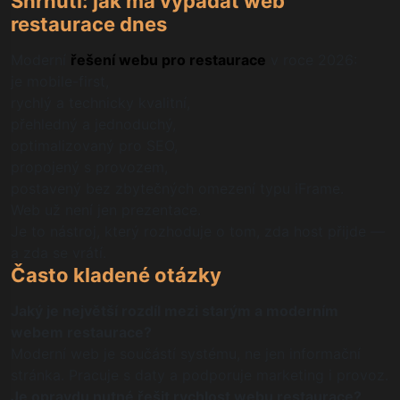
Shrnutí: jak má vypadat web
restaurace dnes
Moderní
řešení webu pro restaurace
v roce 2026:
je mobile-first,
rychlý a technicky kvalitní,
přehledný a jednoduchý,
optimalizovaný pro SEO,
propojený s provozem,
postavený bez zbytečných omezení typu iFrame.
Web už není jen prezentace.
Je to nástroj, který rozhoduje o tom, zda host přijde —
a zda se vrátí.
Často kladené otázky
Jaký je největší rozdíl mezi starým a moderním
webem restaurace?
Moderní web je součástí systému, ne jen informační
stránka. Pracuje s daty a podporuje marketing i provoz.
Je opravdu nutné řešit rychlost webu restaurace?