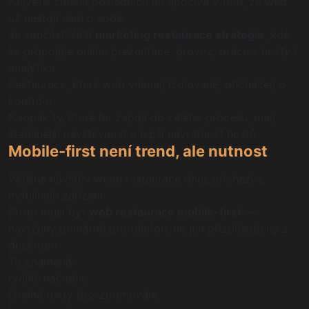
Největší změna posledních let spočívá v tom, že web
už nestojí sám o sobě.
Je součástí širší
marketing restaurace strategie
, kde
se propojuje online prezentace, provoz, práce s hosty i
analytika.
Restaurace, které web vnímají izolovaně, přicházejí o
kontrolu.
Naopak ty, které ho zapojí do celého procesu, mají
stabilnější návštěvnost a lepší návratnost hostů.
Mobile-first není trend, ale nutnost
Většina návštěv webu restaurace dnes přichází z
mobilních zařízení.
Proto musí být
web restaurace mobile-first
—
navržený primárně pro telefon, ne jen přizpůsobený z
desktopu.
To znamená:
rychlé načítání,
čitelné texty bez zoomování,