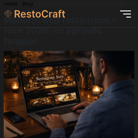
Home
/
Blog
/
Moderní web restaurace v roce 2026: co
opravdu funguje
Moderní web restaurace v
roce 2026: co opravdu
funguje