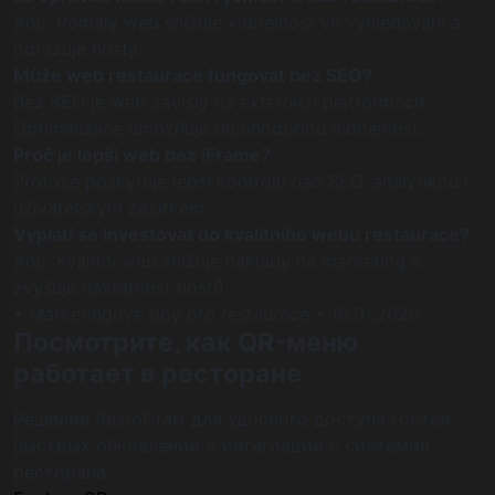
Ano. Pomalý web snižuje viditelnost ve vyhledávání a
odrazuje hosty.
Může web restaurace fungovat bez SEO?
Bez SEO je web závislý na externích platformách.
Optimalizace umožňuje dlouhodobou viditelnost.
Proč je lepší web bez iFrame?
Protože poskytuje lepší kontrolu nad SEO, analytikou i
uživatelským zážitkem.
Vyplatí se investovat do kvalitního webu restaurace?
Ano. Kvalitní web snižuje náklady na marketing a
zvyšuje návratnost hostů.
• Marketingové tipy pro restaurace
• 19.01.2026
Посмотрите, как QR-меню
работает в ресторане
Решение RestoCraft для удобного доступа гостей,
быстрых обновлений и интеграции с системой
ресторана.