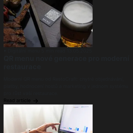
• Digitální menu
5 min read
13.05.2025
QR menu nové generace pro moderní
restaurace
Moderní QR menu od RestoCraft: chytré objednávání,
platby, hodnocení hostů a marketing v jednom systému
pro růst vaší restaurace.
Read article