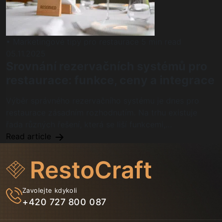
• Marketingové tipy pro restaurace
5 min read
05.11.2025
Srovnání rezervačních systémů pro
restaurace: funkce, ceny a integrace
Výběr správného rezervačního systému je dnes pro
restaurace zásadním rozhodnutím. Na trhu existuje
řada různých řešení, která se liší funkcemi,…
Read article
Zavolejte kdykoli
+420 727 800 087