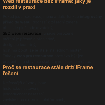
Web restaurace bez iFrame: jaký je
rozdíl v praxi
Pokud jsou rezervace, menu a další funkce
integrovány
přímo do webu
, dochází k zásadní změně:
obsah je plně indexovatelný,
SEO webu restaurace
funguje přirozeně,
měření je přesné a přehledné,
design je jednotný,
host má pocit, že je stále „na jednom místě“.
Takový
web pro restaurace
přestává být jen
prezentací a stává se skutečným nástrojem růstu.
Proč se restaurace stále drží iFrame
řešení
Nejčastější důvody jsou:
historické nastavení,
jednoduchost nasazení,
závislost na externích platformách,