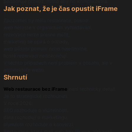
podporuje provoz, místo aby ho komplikovala.
Jak poznat, že je čas opustit iFrame
Zpozornět by měla restaurace, pokud:
web neroste v organickém vyhledávání,
rezervace nelze přesně měřit,
marketing se opírá o odhady,
web působí pomalu nebo nejednotně,
hosté rezervaci nedokončují.
V těchto případech není problém v obsahu, ale v
architektuře webu.
Shrnutí
Web restaurace bez iFrame
není technický detail.
Je to strategické rozhodnutí.
V roce 2026:
SEO rozhoduje o viditelnosti,
data rozhodují o marketingu,
plynulost rozhoduje o konverzi.
Restaurace, které mají web bez iFrame, získávají: