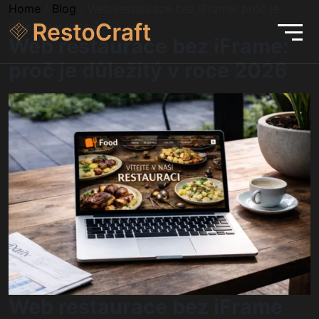
Home
/
Blog
/
Web restaurace bez iFrame: proč je
důležitý v roce 2026
Web restaurace bez iFrame:
proč je důležitý v roce 2026
Web restaurace bez iFrame