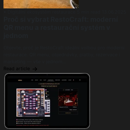
• Digitální ekosystém restaurace
5 min read
13.06.2025
Proč si vybrat RestoCraft: moderní
QR menu a restaurační systém v
jednom
Objevte, proč je RestoCraft ideální volbou pro moderní
restaurace. QR menu, objednávky, platby, rezervace i
marketing — vše v jednom…
Read article