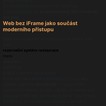
obava ze změny.
Z krátkodobého pohledu iFrame šetří čas.
Z dlouhodobého ale
brzdí marketing, SEO i kontrolu
nad daty
.
Web bez iFrame jako součást
moderního přístupu
Stále více restaurací dnes přechází na řešení, kde:
web,
rezervační systém restaurace
,
menu
,
analytika,
marketing
fungují v jednom ekosystému.
Právě zde dává smysl platformový přístup, jaký
využívá například
RestoCraft
— ne jako další
samostatný nástroj, ale jako základ, na kterém web
restaurace stojí bez technických bariér typu iFrame.
Důležité je, že technologie zůstává v pozadí a