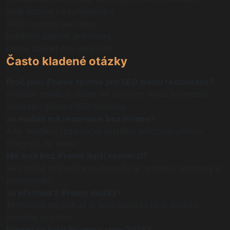
lepší pozice ve vyhledávání,
větší kontrolu nad daty,
jednotný zážitek pro hosty,
pevný základ pro další růst.
Často kladené otázky
Proč jsou iFrame špatné pro SEO webu restaurace?
Protože oddělují obsah od hlavního webu a omezují
indexaci i přenos SEO hodnoty.
Je možné mít rezervace bez iFrame?
Ano. Moderní rezervační systémy umožňují přímou
integraci do webu.
Má web bez iFrame lepší konverzi?
Ve většině případů ano, protože je rychlejší, jednotný a
přehlednější.
Je přechod z iFrame složitý?
Technicky ne, pokud je web navržen jako součást
jednoho systému.
Vyplatí se řešit iFrame v roce 2026?