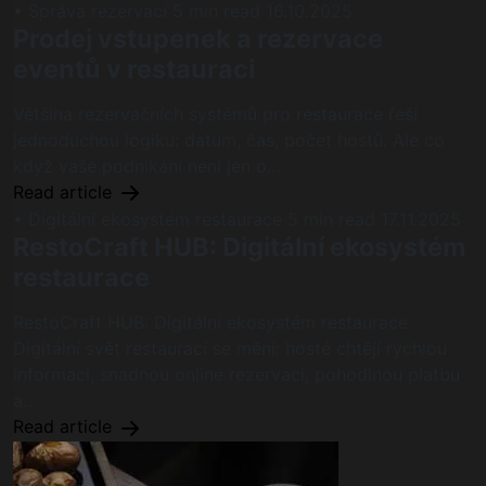
• Správa rezervací
5 min read
16.10.2025
Prodej vstupenek a rezervace
eventů v restauraci
Většina rezervačních systémů pro restaurace řeší
jednoduchou logiku: datum, čas, počet hostů. Ale co
když vaše podnikání není jen o…
Read article
• Digitální ekosystém restaurace
5 min read
17.11.2025
RestoCraft HUB: Digitální ekosystém
restaurace
RestoCraft HUB: Digitální ekosystém restaurace
Digitální svět restaurací se mění: hosté chtějí rychlou
informaci, snadnou online rezervaci, pohodlnou platbu
a…
Read article