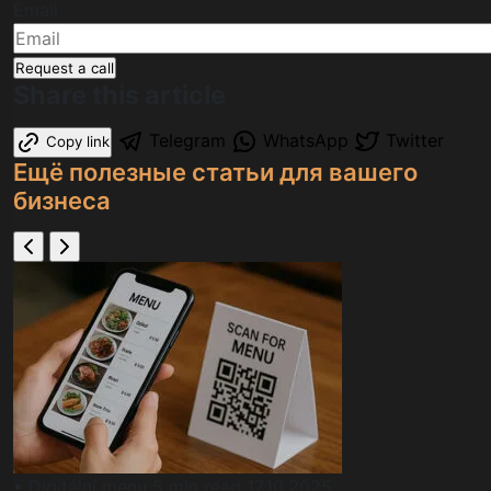
Email
Request a call
Share this article
Telegram
WhatsApp
Twitter
Copy link
Ещё полезные статьи для вашего
бизнеса
• Digitální menu
5 min read
17.10.2025