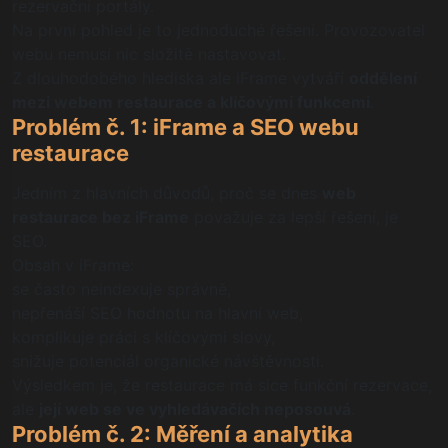
rezervační portály.
Na první pohled je to jednoduché řešení. Provozovatel
webu nemusí nic složitě nastavovat.
Z dlouhodobého hlediska ale iFrame vytváří
oddělení
mezi webem restaurace a klíčovými funkcemi
.
Problém č. 1: iFrame a SEO webu
restaurace
Jedním z hlavních důvodů, proč se dnes
web
restaurace bez iFrame
považuje za lepší řešení, je
SEO.
Obsah v iFrame:
se často neindexuje správně,
nepřenáší SEO hodnotu na hlavní web,
komplikuje práci s klíčovými slovy,
snižuje potenciál organické návštěvnosti.
Výsledkem je, že restaurace má sice funkční rezervace,
ale
její web se ve vyhledávačích neposouvá
.
Problém č. 2: Měření a analytika