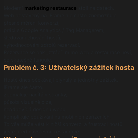
Moderní
marketing restaurace
stojí na datech.
Web postavený na iFrame ale často znemožňuje:
přesné měření konverzí,
práci s Google Analytics / Tag Managerem,
sledování chování hostů,
vyhodnocování zdrojů rezervací.
Rezervace se pak „ztrácí“ mimo web a restaurace neví,
co skutečně funguje.
Problém č. 3: Uživatelský zážitek hosta
Hosté dnes očekávají plynulý a jednotný zážitek.
iFrame ale často:
zpomaluje načítání stránky,
působí vizuálně cize,
neodpovídá designu webu,
komplikuje používání na mobilních zařízeních.
To vše může vést k nižší konverzi a frustraci hostů
ještě před návštěvou restaurace.