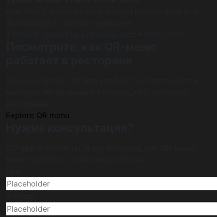
Ano. Právě technická kvalita webu dnes rozhoduje o
dlouhodobém úspěchu restaurace.
• Marketingové tipy pro restaurace
• 27.01.2026
Посмотрите, как QR-меню
работает в ресторане
Решение RestoCraft для удобного доступа гостей,
быстрых обновлений и интеграции с системой
ресторана.
Explore QR menu
Нужна консультация?
Оставьте контакты, и мы покажем, как QR-меню
может работать в вашем ресторане.
Имя *
Телефон *