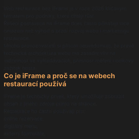
Web restaurace bez iFrame je v roce 2026 klíčovým
tématem pro podniky, které chtějí růst.
Řešení postavená na iFrame dnes často přinášejí více
omezení než výhod a brzdí rozvoj webu i marketingu
restaurace.
Mnoho provozovatelů si přitom neuvědomuje, že právě
technická architektura webu má zásadní vliv na
viditelnost ve vyhledávačích, přesnost měření i celkový
zážitek hosta.
Co je iFrame a proč se na webech
restaurací používá
iFrame je technický prvek, který umožňuje zobrazit
obsah z jiného zdroje přímo na stránce.
Restaurace ho často používají pro:
online rezervace,
digitální menu,
externí formuláře,