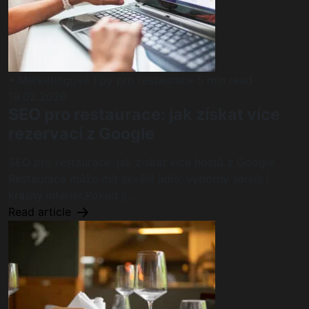
• Marketingové tipy pro restaurace
5 min read
19.02.2026
SEO pro restaurace: jak získat více
rezervací z Google
SEO pro restaurace: jak získat více hostů z Google
Restaurace může mít skvělé jídlo, výborný servis i
krásný interiér.Pokud ji…
Read article