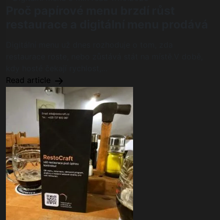
Proč papírové menu brzdí růst
restaurace a digitální menu prodává
Digitální menu už dnes rozhoduje o tom, zda
restaurace roste, nebo zůstává stát na místě.V době,
kdy hosté čekají rychlost,…
Read article